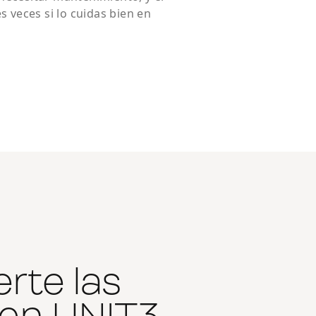
s veces si lo cuidas bien en
rte las
 en UNIT3