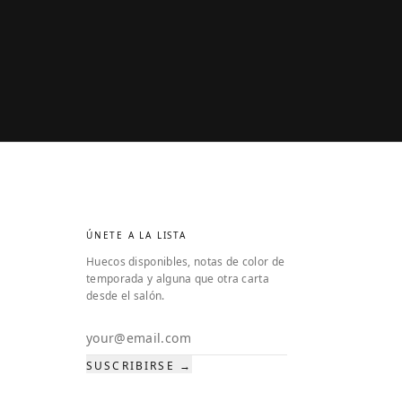
ÚNETE A LA LISTA
Huecos disponibles, notas de color de
temporada y alguna que otra carta
desde el salón.
Email address
SUSCRIBIRSE →