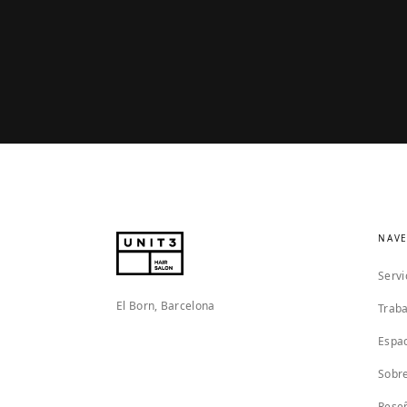
NAV
Servi
El Born, Barcelona
Traba
Espa
Sobre
Rese