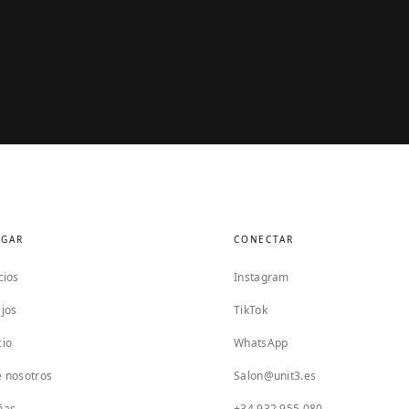
EGAR
CONECTAR
cios
Instagram
jos
TikTok
cio
WhatsApp
 nosotros
Salon@unit3.es
ñas
+34 932 955 080